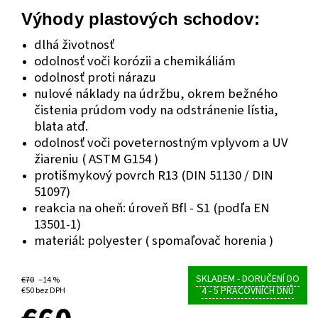
Výhody plastových schodov:
dlhá životnosť
odolnosť voči korózii a chemikáliám
odolnosť proti nárazu
nulové náklady na údržbu, okrem bežného
čistenia prúdom vody na odstránenie lístia,
blata atď.
odolnosť voči poveternostným vplyvom a UV
žiareniu ( ASTM G154 )
protišmykový povrch R13 (DIN 51130 / DIN
51097)
reakcia na oheň: úroveň Bfl - S1 (podľa EN
13501-1)
materiál: polyester ( spomaľovač horenia )
SKLADEM - DORUČENÍ DO
€70
–14 %
4 - 5 PRACOVNÍCH DNŮ
€50 bez DPH