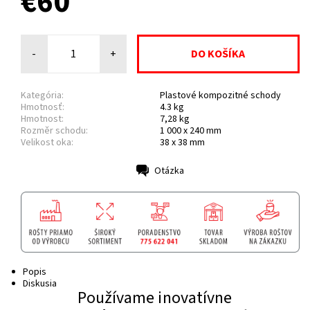
€60
-
+
Kategória:
Plastové kompozitné schody
Hmotnosť:
4.3 kg
Hmotnost:
7,28 kg
Rozměr schodu:
1 000 x 240 mm
Velikost oka:
38 x 38 mm
Otázka
Tlač
Popis
Diskusia
Používame inovatívne