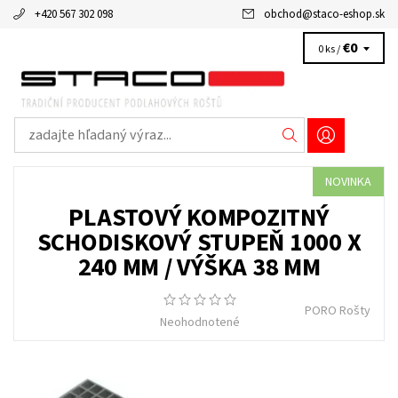
+420 567 302 098
obchod
@
staco-eshop.sk
€0
0 ks /
NOVINKA
PLASTOVÝ KOMPOZITNÝ
SCHODISKOVÝ STUPEŇ 1000 X
240 MM / VÝŠKA 38 MM
PORO Rošty
Neohodnotené