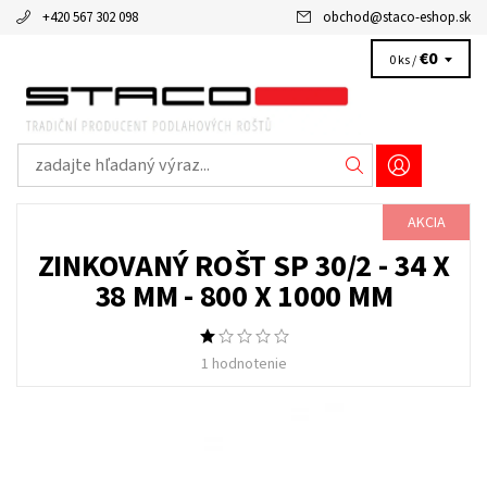
+420 567 302 098
obchod
@
staco-eshop.sk
€0
0 ks /
AKCIA
ZINKOVANÝ ROŠT SP 30/2 - 34 X
38 MM - 800 X 1000 MM
1 hodnotenie