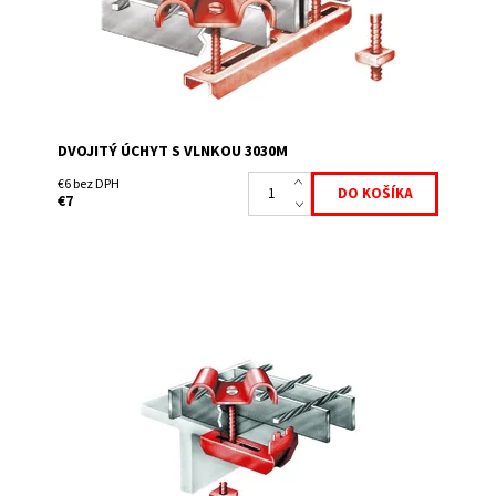
DVOJITÝ ÚCHYT S VLNKOU 3030M
€6 bez DPH
€7
Tento komplet sa dá jednoduchým spôsobom
namontovať zhora cez oko roštu. Súčasťou dodávky je
spona, skrutka M 8x60, matice a podložka
Dostupnosť:
Skladem