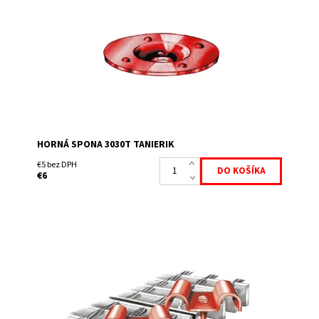
otvor na odvod vody a na obvode má vyvýšeniny ako
protišmykové opatrenie.
Dostupnosť:
Skladem
HORNÁ SPONA 3030T TANIERIK
€5 bez DPH
€6
Tento podvojný komplet sa dá jednoduchým spôsobom
namontovať cez oká roštov a spojiť tak 2 rošty k sebe.
Súčasťou dodávky je 2x spona, 2x skrutka M...
Dostupnosť:
Skladem