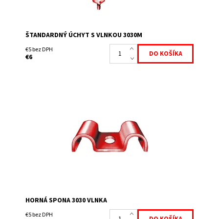
ŠTANDARDNÝ ÚCHYT S VLNKOU 3030M
€5 bez DPH
€6
Horná spona pre skrutku M8.
Dostupnosť:
Skladem
HORNÁ SPONA 3030 VLNKA
€5 bez DPH