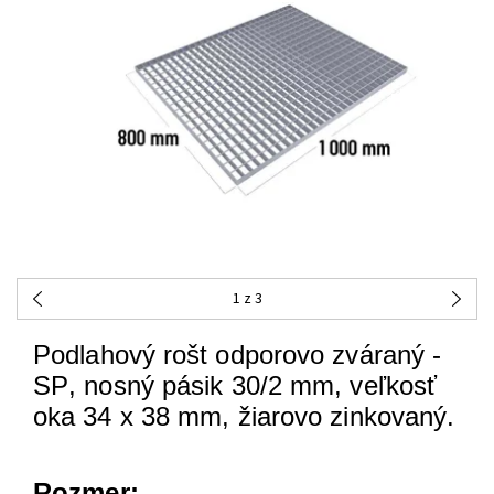
1
z 3
Podlahový
rošt
odporovo
zváraný
-
SP
,
nosný
pásik
30/2
mm
,
veľkosť
oka
34
x 38
mm
,
žiarovo
zinkovaný
.
Rozmer: