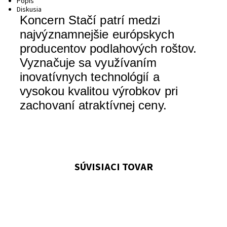
Popis
Diskusia
Koncern
Stačí
patrí
medzi
najvýznamnejšie
európskych
producentov
podlahových
roštov
.
Vyznačuje
sa
využívaním
inovatívnych
technológií
a
vysokou
kvalitou
výrobkov pri
zachovaní
atraktívnej
ceny
.
SÚVISIACI TOVAR
Horná spona pre skrutku M8, tanierik má v dolnej časti