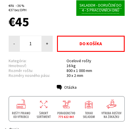
SKLADEM - DORUČENÍ DO
€71
–36 %
4 - 5 PRACOVNÍCH DNŮ
€37 bez DPH
€45
-
+
Kategória:
Ocelové rošty
Hmotnosť:
16 kg
Rozměr roštu:
800 x 1 000 mm
Rozměry nosného pásu:
30 x 2 mm
Otázka
Tlač