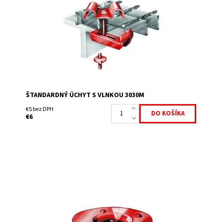
namontovať zhora cez oko roštu. Súčasťou dodávky je
spona, skrutka M 8x60, matice a podložka
Dostupnosť:
Skladem
ŠTANDARDNÝ ÚCHYT S VLNKOU 3030M
€5 bez DPH
€6
Horná spona pre skrutku M8, tanierik má v dolnej časti
otvor na odvod vody a na obvode má vyvýšeniny ako
protišmykové opatrenie.
Dostupnosť:
Skladem