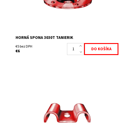
HORNÁ SPONA 3030T TANIERIK
€5 bez DPH
€6
Horná spona pre skrutku M8.
Dostupnosť:
Skladem