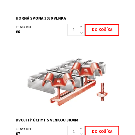
HORNÁ SPONA 3030 VLNKA
€5 bez DPH
€6
Tento podvojný komplet sa dá jednoduchým spôsobom
namontovať cez oká roštov a spojiť tak 2 rošty k sebe.
Súčasťou dodávky je 2x spona, 2x skrutka M...
Dostupnosť:
Skladem
DVOJITÝ ÚCHYT S VLNKOU 3030M
€6 bez DPH
€7