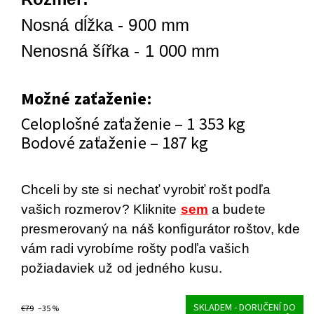
Nosná dĺžka - 900 mm
Nenosná šířka - 1 000 mm
Možné zaťaženie:
Celoplošné zaťaženie – 1 353 kg
Bodové zaťaženie – 187 kg
Chceli by ste si nechať vyrobiť rošt podľa
vašich rozmerov? Kliknite
sem
a budete
presmerovaný na náš konfigurátor roštov, kde
vám radi vyrobíme rošty podľa vašich
požiadaviek už od jedného kusu.
SKLADEM - DORUČENÍ DO
€79
–35 %