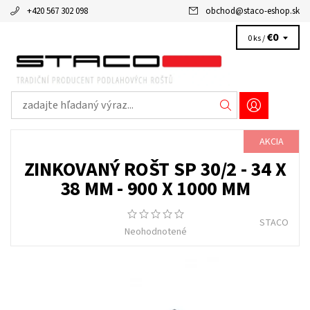
+420 567 302 098
obchod
@
staco-eshop.sk
€0
0 ks /
AKCIA
ZINKOVANÝ ROŠT SP 30/2 - 34 X
38 MM - 900 X 1000 MM
STACO
Neohodnotené