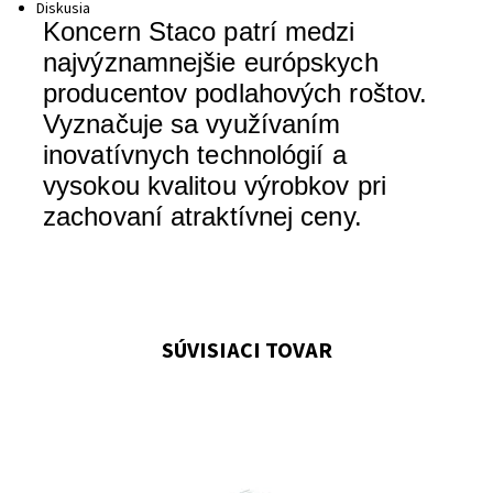
Diskusia
Koncern
Staco
patrí
medzi
najvýznamnejšie
európskych
producentov
podlahových
roštov
.
Vyznačuje
sa
využívaním
inovatívnych
technológií
a
vysokou
kvalitou
výrobkov pri
zachovaní
atraktívnej
ceny
.
SÚVISIACI TOVAR
Tento komplet sa dá jednoduchým spôsobom