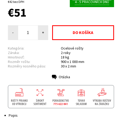
4 - 5 PRACOVNÍCH DNŮ
€42 bez DPH
€51
-
+
Kategória:
Ocelové rošty
Záruka:
2 roky
Hmotnosť:
18 kg
Rozměr roštu:
900 x 1 000 mm
Rozměry nosného pásu:
30 x 2 mm
Otázka
Tlač
Popis