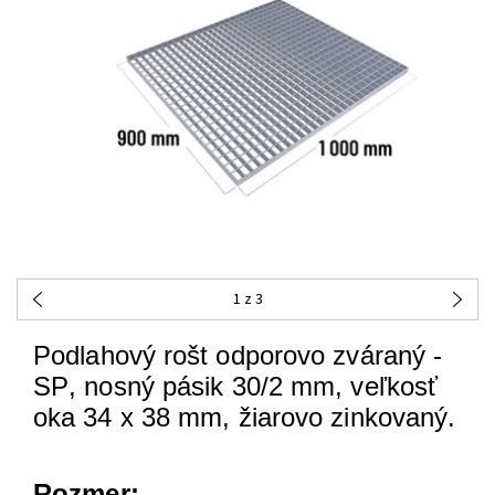
1
z 3
Podlahový
rošt
odporovo
zváraný
-
SP
,
nosný
pásik
30/2
mm
,
veľkosť
oka
34
x 38
mm
,
žiarovo
zinkovaný
.
Rozmer: