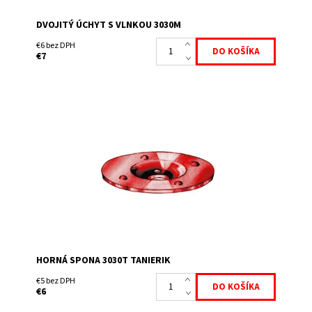
DVOJITÝ ÚCHYT S VLNKOU 3030M
€6 bez DPH
€7
Horná spona pre skrutku M8, tanierik má v dolnej časti
otvor na odvod vody a na obvode má vyvýšeniny ako
protišmykové opatrenie.
Dostupnosť:
Skladem
HORNÁ SPONA 3030T TANIERIK
€5 bez DPH
€6