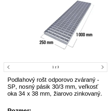
1
z 3
Podlahový
rošt
odporovo
zváraný
-
SP
,
nosný
pásik
30/3
mm
,
veľkosť
oka
34
x 38
mm
,
žiarovo
zinkovaný
.
Rozmer: