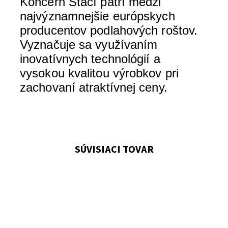
Koncern
Stačí
patrí
medzi
najvýznamnejšie
európskych
producentov
podlahových
roštov
.
Vyznačuje
sa
využívaním
inovatívnych
technológií
a
vysokou
kvalitou
výrobkov pri
zachovaní
atraktívnej
ceny
.
SÚVISIACI TOVAR
Horná spona pre skrutku M8.
Dostupnosť:
Skladem