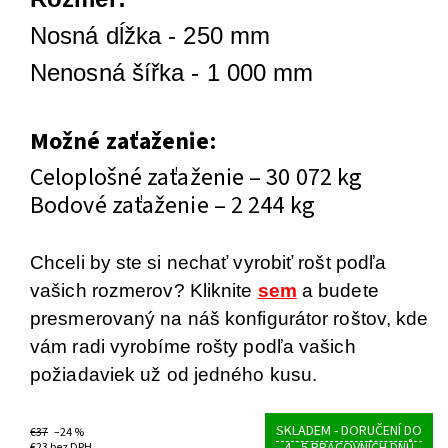
Nosná dĺžka - 250 mm
Nenosná šířka - 1 000 mm
Možné zaťaženie:
Celoplošné zaťaženie – 30 072 kg
Bodové zaťaženie – 2 244 kg
Chceli by ste si nechať vyrobiť rošt podľa
vašich rozmerov? Kliknite
sem
a budete
presmerovaný na náš konfigurátor roštov, kde
vám radi vyrobíme rošty podľa vašich
požiadaviek už od jedného kusu.
SKLADEM - DORUČENÍ DO
€37
–24 %
€23 bez DPH