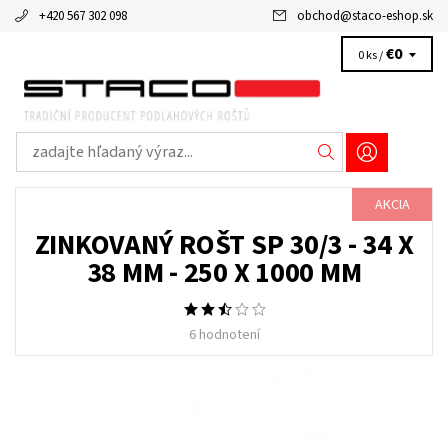
+420 567 302 098
obchod
@
staco-eshop.sk
€0
0 ks /
AKCIA
ZINKOVANÝ ROŠT SP 30/3 - 34 X
38 MM - 250 X 1000 MM
6 hodnotení