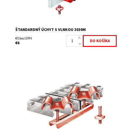
ŠTANDARDNÝ ÚCHYT S VLNKOU 3030M
€5 bez DPH
€6
Tento podvojný komplet sa dá jednoduchým spôsobom
namontovať cez oká roštov a spojiť tak 2 rošty k sebe.
Súčasťou dodávky je 2x spona, 2x skrutka M...
Dostupnosť:
Skladem