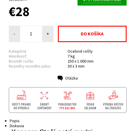
4 - 5 PRACOVNÍCH DNŮ
€28
-
+
Kategória:
Ocelové rošty
Hmotnosť:
7 kg
Rozměr roštu:
250 x 1 000 mm
Rozměry nosného pásu:
30 x 3 mm
Otázka
Tlač
Popis
Diskusia