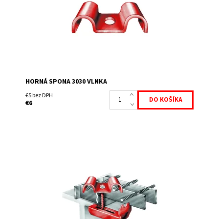
HORNÁ SPONA 3030 VLNKA
€5 bez DPH
€6
Tento komplet sa dá jednoduchým spôsobom
namontovať zhora cez oko roštu. Súčasťou dodávky je
spona, skrutka M 8x60, matice a podložka
Dostupnosť:
Skladem