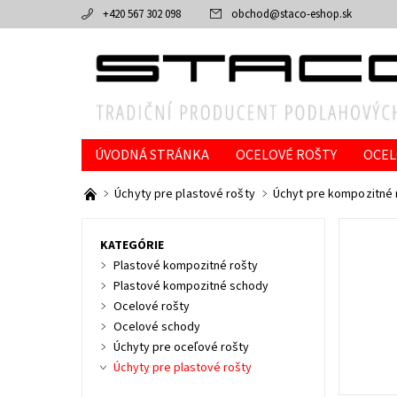
+420 567 302 098
obchod
@
staco-eshop.sk
ÚVODNÁ STRÁNKA
OCELOVÉ ROŠTY
OCEL
ÚCHYTY PRE OCEĽOVÉ ROŠTY
ÚCHYTY PRE P
Úchyty pre plastové rošty
Úchyt pre kompozitné 
KATEGÓRIE
Plastové kompozitné rošty
Plastové kompozitné schody
Ocelové rošty
Ocelové schody
Úchyty pre oceľové rošty
Úchyty pre plastové rošty