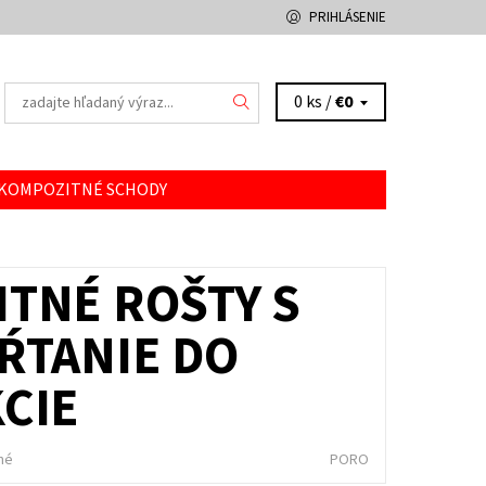
PRIHLÁSENIE
0 ks /
€0
 KOMPOZITNÉ SCHODY
E OBCHODU
TNÉ ROŠTY S
ŔTANIE DO
CIE
né
PORO