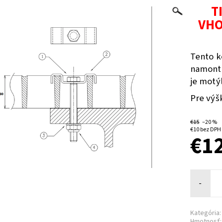
T
VHO
Tento 
namonto
je motýl
Pre výš
€15
–20 %
€10 bez DPH
€1
-
Kategória:
Hmotnosť: