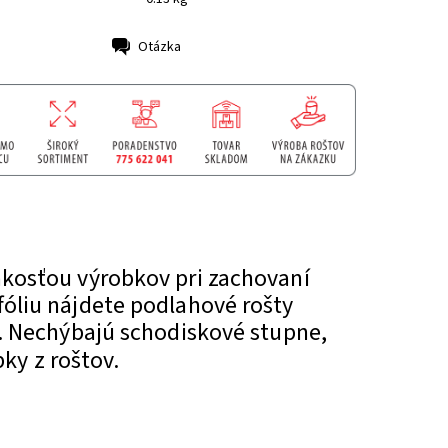
Otázka
akosťou výrobkov pri zachovaní
óliu nájdete podlahové rošty
.
Nechýbajú schodiskové stupne,
ky z roštov.