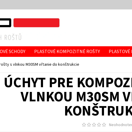
OVÉ SCHODY
PLASTOVÉ KOMPOZITNÉ ROŠTY
PLASTOVÉ
LASTOVÉ ROŠTY
KONTAKTY
REALIZÁCIE
HODNOTENI
rošty s vlnkou M30SM vŕtanie do konštrukcie
ÚCHYT PRE KOMPOZI
VLNKOU M30SM V
KONŠTRUK
Neohodnote