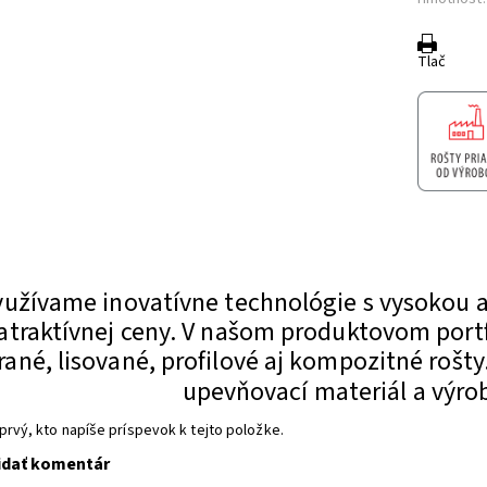
Tlač
a
yužívame inovatívne technológie s vysokou 
atraktívnej ceny.
V našom produktovom portf
rané, lisované, profilové aj kompozitné rošty
upevňovací materiál a výrob
prvý, kto napíše príspevok k tejto položke.
idať komentár