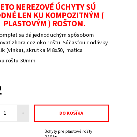
IETO NEREZOVÉ ÚCHYTY SÚ
DNÉ LEN KU KOMPOZITNÝM (
PLASTOVÝM ) ROŠTOM.
komplet sa dá jednoduchým spôsobom
vať zhora cez oko roštu. Súčasťou dodávky
ik (vlnka), skrutka M 8x50, matica
ku roštu 30mm
SKLADEM
2
+
Úchyty pre plastové rošty
0.13 kg